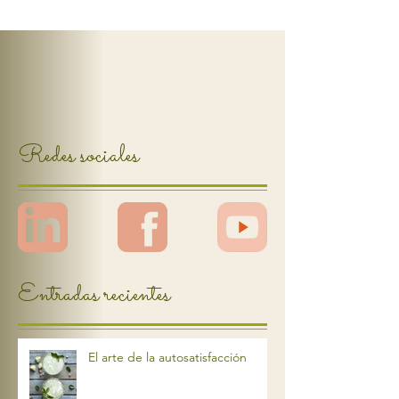
donde necesité resistencia y me ha faltado el
descanso, por eso este domingo no tengo
pretención alguna más que la de estar en el
presente. En días en donde me siento bajo
mucha presión, intento prestar atención a mi
cuerpo
Redes sociales
Entradas recientes