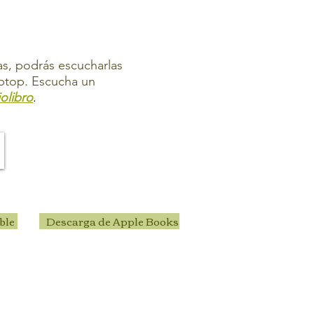
ias, podrás escucharlas
aptop.
Escucha un
olibro
.
ble
Descarga de Apple Books