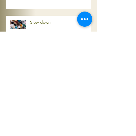
No necesitas pastillas para estar
bien
Slow down
Ir más lento
Koselig