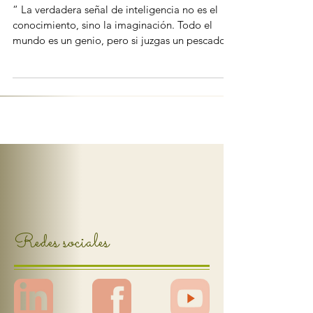
Encuentra tu propio
camino
“ La verdadera señal de inteligencia no es el
conocimiento, sino la imaginación. Todo el
mundo es un genio, pero si juzgas un pescado
por su habilidad para trepar un árbol, vivirá
toda su vida pensando que es un tonto. ” Albert
Einstein Esta reflexión venida de una de las
mentes más brillantes de todos los tiempos se
aplica mucho en nuestros días. El tener la
habilidad y la madurez para reconocer el tipo
de mente que tenemos es uno de los caminos a
la felicidad. Si esta la
Redes sociales