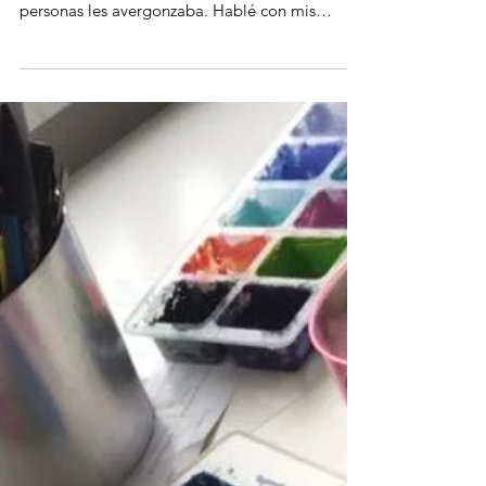
Hoy hace dos años tuve la idea de escribir mi
experiencia con una enfermedad que a muchas
personas les avergonzaba. Hablé con mis
amigos más cercanos que me dijeron “¡Sí, que
gran idea!”, pero lo tomaron como uno de los
sueños que hablaba en vos alta. Comencé mis
primeras páginas, escribía en la redes sociales
ciertas historias para vencer mi timidez de
expresar mis emociones en público y así fui
entrenándome para escribir. Empecé a buscar
otros libros, investigaciones y bas