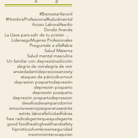
#BienestarVaronil
#HombreProfessional
#saludmental
Acoso Laboral
Asedio
Doraliz Aranda
La Llave para salir de tu prisión mental
Liderazgo
Mujeres Profesionales
Preguntale a ella
Rabia
Salud Materna
Salud mental masculina
Un familiar con depresión
adicción
alegria de vivir
alegría de vivir
ansiedad
antidepresivos
anxiety
ataques de pánico
burnout
depresion posparto
depresión
depresión posparto
depresión postparto
depresión preparto
depression
desafios
desamparo
dormir
emociones
enojo
esperanza
estrés
estrés laboral
felicidad
fobias
free radicals
gentequeayudagente
good food
healing
healthandsafety
hipnóticos
hombres
inseguridad
insomnio
interocepción