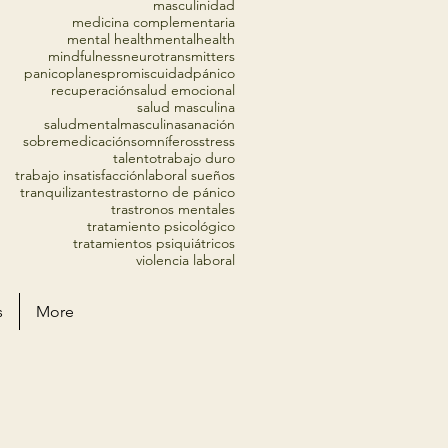
masculinidad
medicina complementaria
mental health
mentalhealth
mindfulness
neurotransmitters
panico
planes
promiscuidad
pánico
recuperación
salud emocional
salud masculina
saludmentalmasculina
sanación
sobremedicación
somníferos
stress
talento
trabajo duro
trabajo insatisfacciónlaboral sueños
tranquilizantes
trastorno de pánico
trastronos mentales
tratamiento psicológico
tratamientos psiquiátricos
violencia laboral
s
More