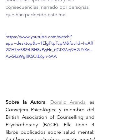
consecuencias, narrado por personas 
que han padecido este mal. 
https://www.youtube.com/watch?
app=desktop&v=1ElgFtpTcpM&fbclid=IwAR
2iZH7m5RZtLBH8kPgHr_zjGIXVvq9H2UYKn--
Aw54ZWgRK5CtE6yn-6AA
Sobre la Autora
: 
Doraliz Aranda
 es 
Consejera Psicológica y miembro del 
British Association of Counselling and 
Psychotherapy (BACP). Ella tiene 4 
libros publicados sobre salud mental: 
La Llave 
para salir de tu prisión mental 