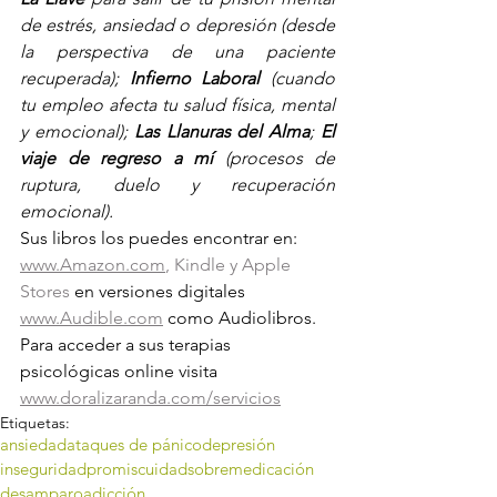
de estrés, ansiedad o depresión (desde 
la perspectiva de una paciente 
recuperada); 
Infierno Laboral
 (cuando 
tu empleo afecta tu salud física, mental 
y emocional); 
Las Llanuras del Alma
; 
El 
viaje de regreso a mí 
(procesos de 
ruptura, duelo y recuperación 
emocional).
Sus libros los puedes encontrar en: 
www.Amazon.com
, Kindle y Apple 
Stores 
en versiones digitales
www.Audible.com
 como Audiolibros. 
Para acceder a sus terapias 
psicológicas online visita 
www.doralizaranda.com/servicios
Etiquetas:
ansiedad
ataques de pánico
depresión
inseguridad
promiscuidad
sobremedicación
desamparo
adicción