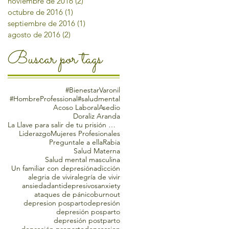
noviembre de 2016
(2)
2 entradas
octubre de 2016
(1)
1 entrada
septiembre de 2016
(1)
1 entrada
agosto de 2016
(2)
2 entradas
Buscar por tags
#BienestarVaronil
#HombreProfessional
#saludmental
Acoso Laboral
Asedio
Doraliz Aranda
La Llave para salir de tu prisión mental
Liderazgo
Mujeres Profesionales
Preguntale a ella
Rabia
Salud Materna
Salud mental masculina
Un familiar con depresión
adicción
alegria de vivir
alegría de vivir
ansiedad
antidepresivos
anxiety
ataques de pánico
burnout
depresion posparto
depresión
depresión posparto
depresión postparto
depresión preparto
depression