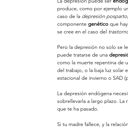
La depresión puede ser 
endóg
produce, como por ejemplo un c
caso de la 
depresión posparto
componente 
genético
 que hay
se cree en el caso del 
trastorn
Pero la depresión no solo se le
puede tratarse de una 
depresió
como la muerte repentina de u
del trabajo, o la baja luz sola
estacional de invierno o SAD (p
La depresión endógena necesit
sobrellevarla a largo plazo. La
que te ha pasado.
Si tu madre fallece, y la relaci